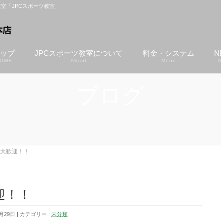
室「JPCスポーツ教室」
ップ
JPCスポーツ教室について
料金・システム
N
OME
About
Menu
ブログ
大歓迎！！
迎！！
月29日
カテゴリー :
未分類