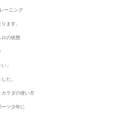
レーニング
なります。
ヘロの状態
り
さい」
ました。
、カラダの使い方
ポーツ少年に